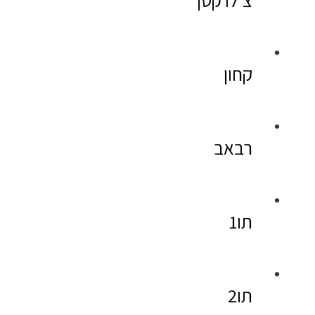
צ׳לו קטן
קחון
רבאב
תו1
תו2