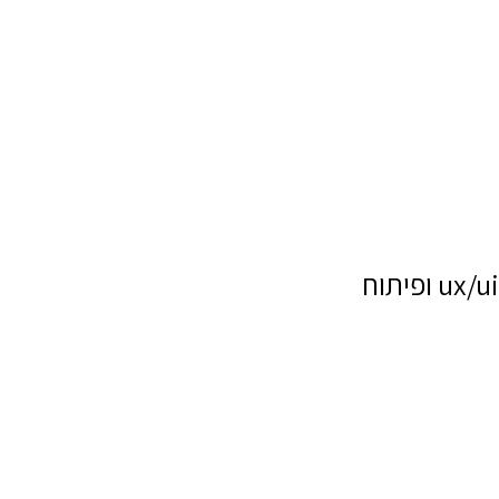
ux/ui ופיתוח
שם מלא
טלפון
דוא"ל