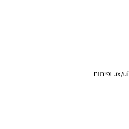
ux/ui ופיתוח
שם מלא
טלפון
דוא"ל