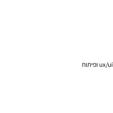
ux/ui ופיתוח
שם מלא
טלפון
דוא"ל