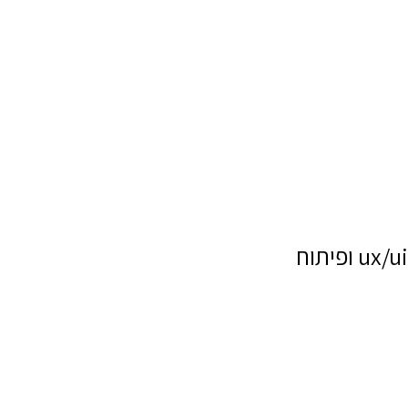
ux/ui ופיתוח
שם מלא
טלפון
דוא"ל