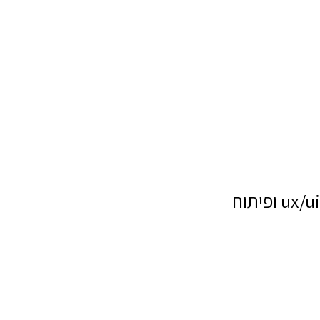
ux/ui ופיתוח
שם מלא
טלפון
דוא"ל