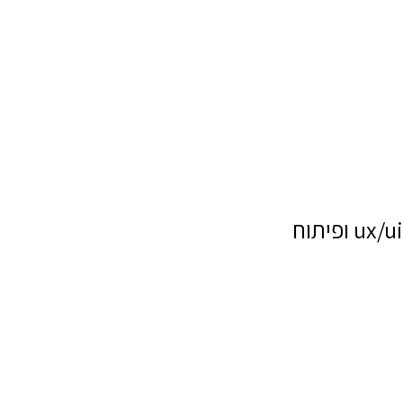
ux/ui ופיתוח
שם מלא
טלפון
דוא"ל