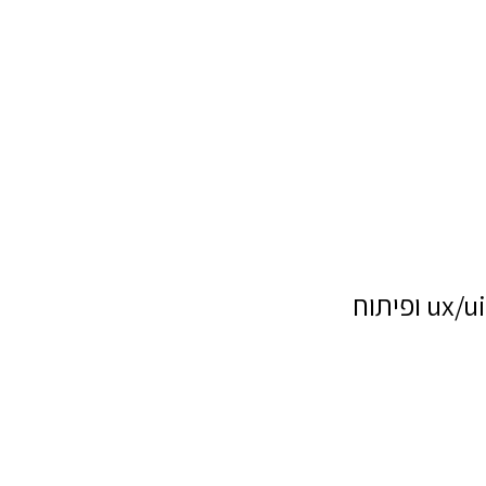
ux/ui ופיתוח
שם מלא
טלפון
דוא"ל