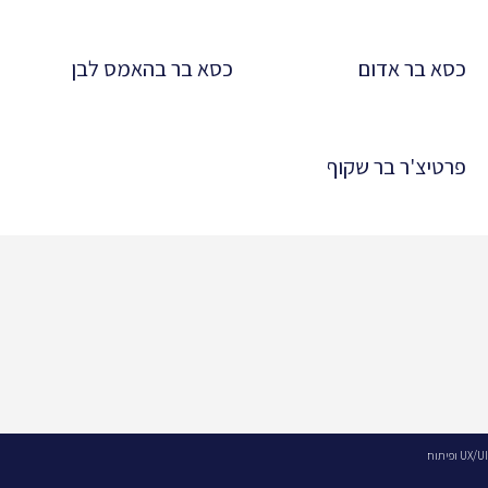
כסא בר אדום
כסא בר בהאמס לבן
פרטיצ'ר בר שקוף
UX/UI ופיתוח