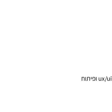
ux/ui ופיתוח
שם מלא
טלפון
דוא"ל