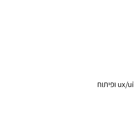
ux/ui ופיתוח
שם מלא
טלפון
דוא"ל