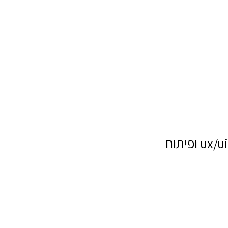
ux/ui ופיתוח
שם מלא
טלפון
דוא"ל