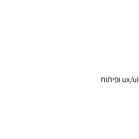
ux/ui ופיתוח
שם מלא
טלפון
דוא"ל