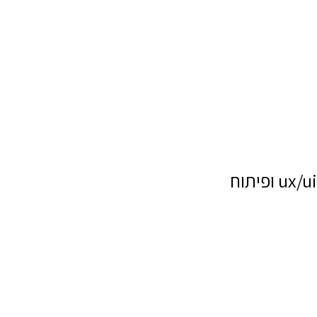
ux/ui ופיתוח
שם מלא
טלפון
דוא"ל