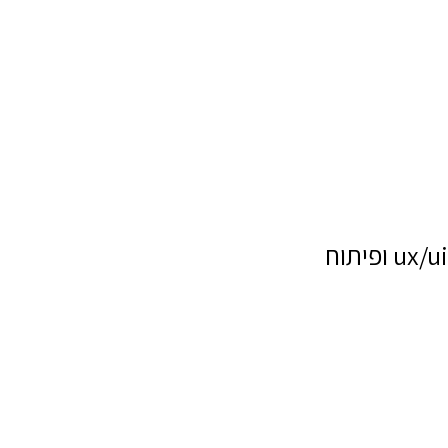
ux/ui ופיתוח
שם מלא
טלפון
דוא"ל