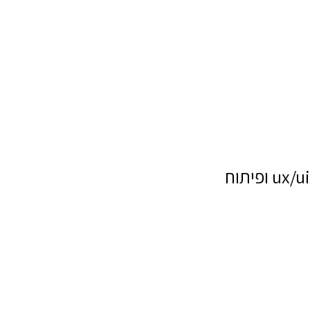
ux/ui ופיתוח
שם מלא
טלפון
דוא"ל