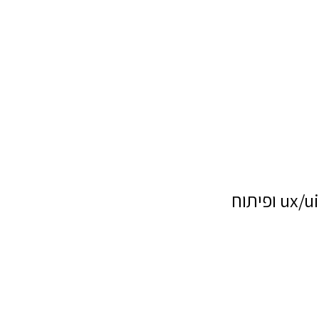
ux/ui ופיתוח
שם מלא
טלפון
דוא"ל