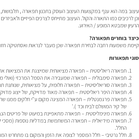
עיצוב במה הוא ענף במקצועות העיצוב העוסק בתכנון תפאורה , תלבושות,
וכן לרכיבים כמו התאורה והקול. העיצוב מתייחס לצרכים הפיזיים ולאבי
הרעיון שמבטא המופע / האירוע.
כיצד בוחרים תפאורה?
קיימת משמעות רחבה לבחירת תפאורה שכן מעבר לנראות ואסתטיקה חזותית
סוגי תפאורות
תפאורה ריאליסטית – תפאורה מציאותית שמייצגת את המציאות את 
תפאורה סימבולית – תפאורה שמעבירה את הסמל המרכזי (ואולי מספ
תפאורה סוריאליסיטית – תפאורה חלומית, על מציאותית, שנותנת תח
תפאורה היפר ריאליסטית – תפאורה מאוד מדוייקת, של ייצוג מדויק 
תפאורה פרגמנטלית – תפאורה המציגה מקום ע"י חלקים ממנו שהצו
של קיר המושלם לבית וכד ).'
תפאורה מינימליסטית – תפאורה מתאפיינת במיעוט של פריטים הנב
תפאורה מידיאלית – תפאורה המשתמשת במדליות נוספות (מסכי לד, 
החלל.
חלל נרטיבי – חלל המספר לצופה את הזמן והמקום בו מתחרש המח