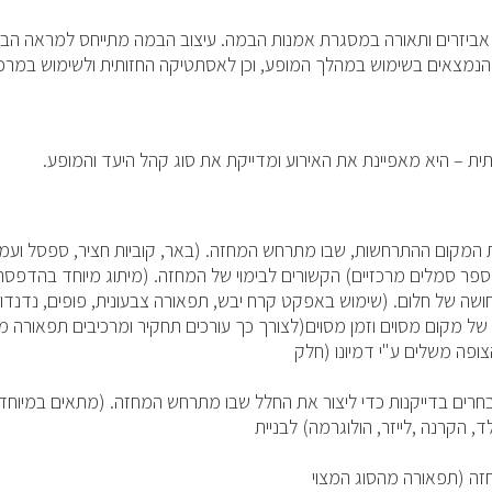
 אביזרים ותאורה במסגרת אמנות הבמה. עיצוב הבמה מתייחס למראה הבמה,
זרים הנמצאים בשימוש במהלך המופע, וכן לאסתטיקה החזותית ולשימוש ב
 – היא מאפיינת את האירוע ומדייקת את סוג קהל היעד והמופע.
המקום ההתרחשות, שבו מתרחש המחזה. (באר, קוביות חציר, ספסל ועמוד
ר סמלים מרכזיים) הקשורים לבימוי של המחזה. (מיתוג מיוחד בהדפסה ע
ושה של חלום. (שימוש באפקט קרח יבש, תפאורה צבעונית, פופים, נדנדו
של מקום מסוים וזמן מסוים(לצורך כך עורכים תחקיר ומרכיבים תפאורה מד
פה משלים ע"י דמיונו (חלק
חרים בדייקנות כדי ליצור את החלל שבו מתרחש המחזה. (מתאים במיוחד 
הקרנה ,לייזר, הולוגרמה) לבניית
זה (תפאורה מהסוג המצוי