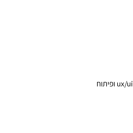
ux/ui ופיתוח
שם מלא
טלפון
דוא"ל