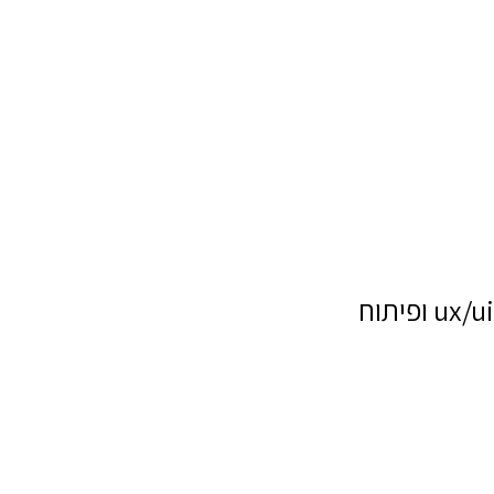
ux/ui ופיתוח
שם מלא
טלפון
דוא"ל