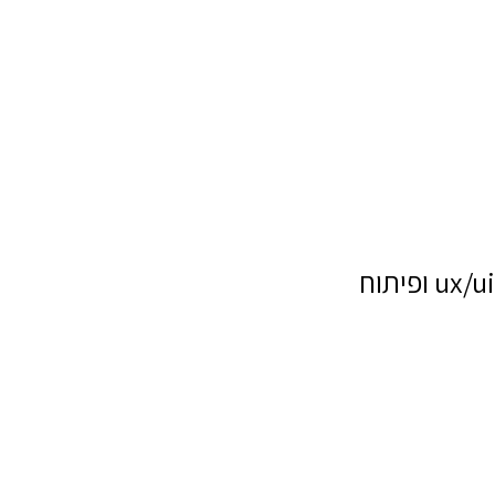
ux/ui ופיתוח
שם מלא
טלפון
דוא"ל