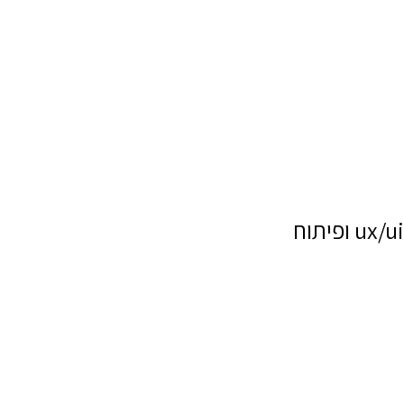
ux/ui ופיתוח
שם מלא
טלפון
דוא"ל