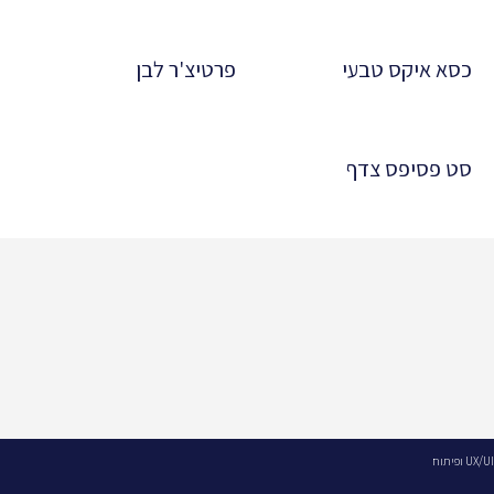
כסא איקס טבעי
פרטיצ'ר לבן
סט פסיפס צדף
UX/UI ופיתוח