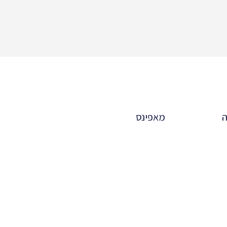
ה
מאפינס